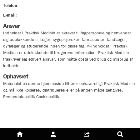
Telefon
:
33324400
E-mail
:
info@praktiskmedicin.dk
Ansvar
Indholdet i Praktisk Medicin er skrevet til fagpersonale og henvender
sig udelukkende til læger, sygeplejersker, farmaceuter, tandlæger,
dyrlæger og studerende inden for disse fag. Indholdet i Praktisk
Medicin er udelukkende til brugerens information. Praktisk Medicin
fraskriver sig ethvert ansvar, som måtte opstå ved brug og misbrug af
indholdet.
Ophavsret
Materialet på denne hjemmeside tilhører ophavsretligt Praktisk Medicin
og må ikke kopieres, distribueres eller på anden måde gengives.
Persondatapolitik Cookiepolitik.
Persondatapolitik
Cookie policy
FORSIDE
MIN
SHAREPANEL
SØG
KONTO