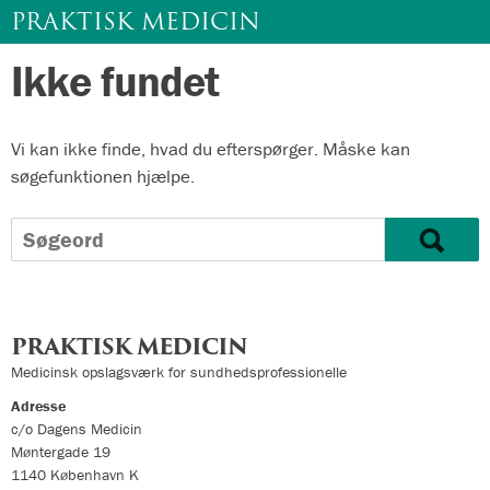
PRAKTISK MEDICIN
Ikke fundet
Gå
til
indhold
Vi kan ikke finde, hvad du efterspørger. Måske kan
søgefunktionen hjælpe.
Søg
efter:
PRAKTISK MEDICIN
Medicinsk opslagsværk for sundhedsprofessionelle
Adresse
c/o Dagens Medicin
Møntergade 19
1140
København K