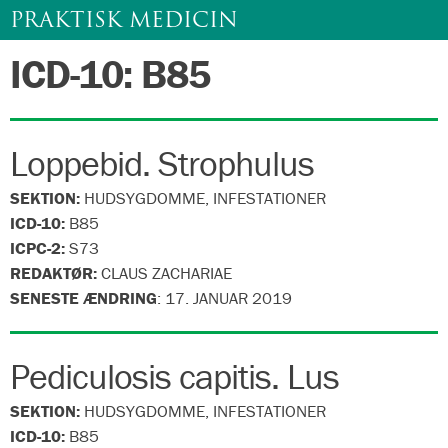
PRAKTISK MEDICIN
ICD-10: B85
Gå
til
indhold
Loppebid. Strophulus
SEKTION:
HUDSYGDOMME, INFESTATIONER
ICD-10:
B85
ICPC-2:
S73
REDAKTØR:
CLAUS ZACHARIAE
SENESTE ÆNDRING
:
17. JANUAR 2019
Pediculosis capitis. Lus
SEKTION:
HUDSYGDOMME, INFESTATIONER
ICD-10:
B85