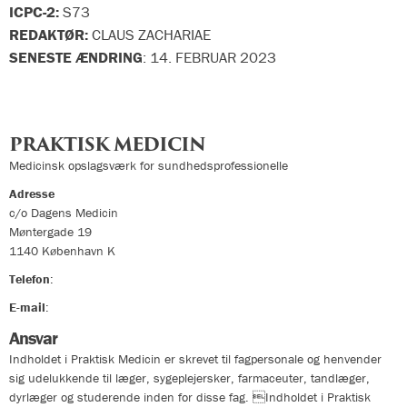
ICPC-2:
S73
REDAKTØR:
CLAUS ZACHARIAE
SENESTE ÆNDRING
:
14. FEBRUAR 2023
PRAKTISK MEDICIN
Medicinsk opslagsværk for sundhedsprofessionelle
Adresse
c/o Dagens Medicin
Møntergade 19
1140
København K
Telefon
:
33324400
E-mail
:
info@praktiskmedicin.dk
Ansvar
Indholdet i Praktisk Medicin er skrevet til fagpersonale og henvender
sig udelukkende til læger, sygeplejersker, farmaceuter, tandlæger,
dyrlæger og studerende inden for disse fag. Indholdet i Praktisk