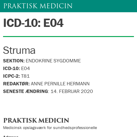
PRAKTISK MEDICIN
ICD-10: E04
Gå
til
indhold
Struma
SEKTION:
ENDOKRINE SYGDOMME
ICD-10:
E04
ICPC-2:
T81
REDAKTØR:
ANNE PERNILLE HERMANN
SENESTE ÆNDRING
:
14. FEBRUAR 2020
PRAKTISK MEDICIN
Medicinsk opslagsværk for sundhedsprofessionelle