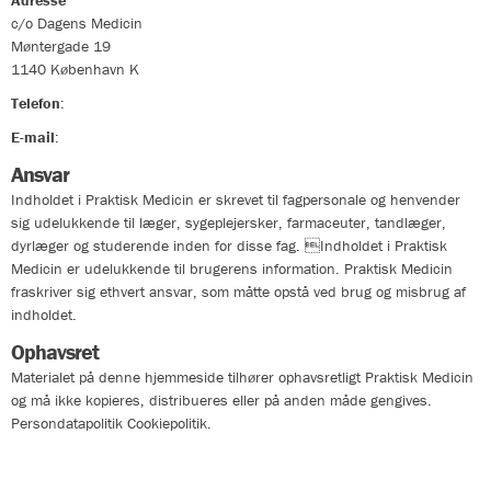
Adresse
c/o Dagens Medicin
Møntergade 19
1140
København K
Telefon
:
33324400
E-mail
:
info@praktiskmedicin.dk
Ansvar
Indholdet i Praktisk Medicin er skrevet til fagpersonale og henvender
sig udelukkende til læger, sygeplejersker, farmaceuter, tandlæger,
dyrlæger og studerende inden for disse fag. Indholdet i Praktisk
Medicin er udelukkende til brugerens information. Praktisk Medicin
fraskriver sig ethvert ansvar, som måtte opstå ved brug og misbrug af
indholdet.
Ophavsret
Materialet på denne hjemmeside tilhører ophavsretligt Praktisk Medicin
og må ikke kopieres, distribueres eller på anden måde gengives.
Persondatapolitik Cookiepolitik.
Persondatapolitik