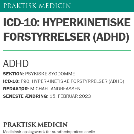
PRAKTISK MEDICIN
ICD-10: HYPERKINETISKE
Gå
til
FORSTYRRELSER (ADHD)
indhold
ADHD
SEKTION:
PSYKISKE SYGDOMME
ICD-10:
F90, HYPERKINETISKE FORSTYRRELSER (ADHD)
REDAKTØR:
MICHAEL ANDREASSEN
SENESTE ÆNDRING
:
15. FEBRUAR 2023
PRAKTISK MEDICIN
Medicinsk opslagsværk for sundhedsprofessionelle