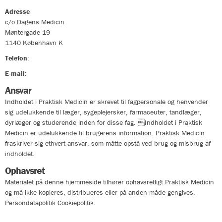
Adresse
c/o Dagens Medicin
Møntergade 19
1140
København K
Telefon
:
33324400
E-mail
:
info@praktiskmedicin.dk
Ansvar
Indholdet i Praktisk Medicin er skrevet til fagpersonale og henvender
sig udelukkende til læger, sygeplejersker, farmaceuter, tandlæger,
dyrlæger og studerende inden for disse fag. Indholdet i Praktisk
Medicin er udelukkende til brugerens information. Praktisk Medicin
fraskriver sig ethvert ansvar, som måtte opstå ved brug og misbrug af
indholdet.
Ophavsret
Materialet på denne hjemmeside tilhører ophavsretligt Praktisk Medicin
og må ikke kopieres, distribueres eller på anden måde gengives.
Persondatapolitik Cookiepolitik.
Persondatapolitik