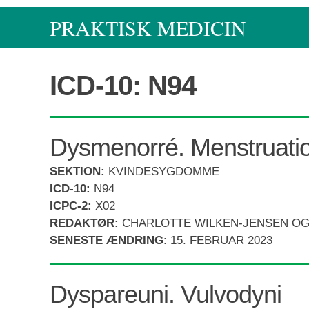
Gå
PRAKTISK MEDICIN
til
indhold
ICD-10: N94
Dysmenorré. Menstruati
SEKTION:
KVINDESYGDOMME
ICD-10:
N94
ICPC-2:
X02
REDAKTØR:
CHARLOTTE WILKEN-JENSEN OG
SENESTE ÆNDRING
:
15. FEBRUAR 2023
Dyspareuni. Vulvodyni