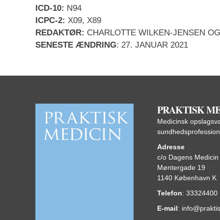
ICD-10:
N94
ICPC-2:
X09, X89
REDAKTØR:
CHARLOTTE WILKEN-JENSEN OG
SENESTE ÆNDRING
:
27. JANUAR 2021
PRAKTISK ME
Medicinsk opslagsvæ
sundhedsprofession
Adresse
c/o Dagens Medicin
Møntergade 19
1140
København K
Telefon
:
33324400
E-mail
:
info@prakti