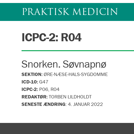
Gå
PRAKTISK MEDICIN
til
indhold
ICPC-2: R04
Snorken. Søvnapnø
SEKTION:
ØRE-NÆSE-HALS-SYGDOMME
ICD-10:
G47
ICPC-2:
P06, R04
REDAKTØR:
TORBEN LILDHOLDT
SENESTE ÆNDRING
:
4. JANUAR 2022