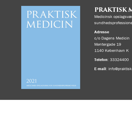
PRAKTISK 
Medicinsk opslagsvær
sundhedsprofessione
Adresse
c/o Dagens Medicin
Møntergade 19
1140
København K
Telefon
:
33324400
E-mail
:
info@praktis