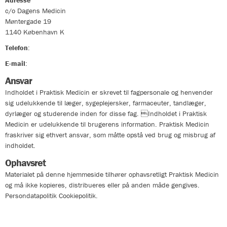
Adresse
c/o Dagens Medicin
Møntergade 19
1140
København K
Telefon
:
33324400
E-mail
:
info@praktiskmedicin.dk
Ansvar
Indholdet i Praktisk Medicin er skrevet til fagpersonale og henvender
sig udelukkende til læger, sygeplejersker, farmaceuter, tandlæger,
dyrlæger og studerende inden for disse fag. Indholdet i Praktisk
Medicin er udelukkende til brugerens information. Praktisk Medicin
fraskriver sig ethvert ansvar, som måtte opstå ved brug og misbrug af
indholdet.
Ophavsret
Materialet på denne hjemmeside tilhører ophavsretligt Praktisk Medicin
og må ikke kopieres, distribueres eller på anden måde gengives.
Persondatapolitik Cookiepolitik.
Persondatapolitik