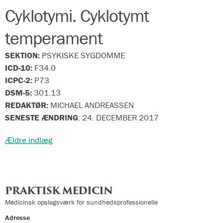
Cyklotymi. Cyklotymt
temperament
SEKTION:
PSYKISKE SYGDOMME
ICD-10:
F34.0
ICPC-2:
P73
DSM-5:
301.13
REDAKTØR:
MICHAEL ANDREASSEN
SENESTE ÆNDRING
:
24. DECEMBER 2017
Navigation
Ældre indlæg
til
indlæg
PRAKTISK MEDICIN
Medicinsk opslagsværk for sundhedsprofessionelle
Adresse