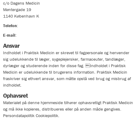
c/o Dagens Medicin
Møntergade 19
1140
København K
Telefon
:
33324400
E-mail
:
info@praktiskmedicin.dk
Ansvar
Indholdet i Praktisk Medicin er skrevet til fagpersonale og henvender
sig udelukkende til læger, sygeplejersker, farmaceuter, tandlæger,
dyrlæger og studerende inden for disse fag. Indholdet i Praktisk
Medicin er udelukkende til brugerens information. Praktisk Medicin
fraskriver sig ethvert ansvar, som måtte opstå ved brug og misbrug af
indholdet.
Ophavsret
Materialet på denne hjemmeside tilhører ophavsretligt Praktisk Medicin
og må ikke kopieres, distribueres eller på anden måde gengives.
Persondatapolitik Cookiepolitik.
Persondatapolitik
Cookie policy