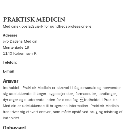
PRAKTISK MEDICIN
Medicinsk opslagsværk for sundhedsprofessionelle
Adresse
c/o Dagens Medicin
Møntergade 19
1140
København K
Telefon
:
33324400
E-mail
:
info@praktiskmedicin.dk
Ansvar
Indholdet i Praktisk Medicin er skrevet til fagpersonale og henvender
sig udelukkende til læger, sygeplejersker, farmaceuter, tandlæger,
dyrlæger og studerende inden for disse fag. Indholdet i Praktisk
Medicin er udelukkende til brugerens information. Praktisk Medicin
fraskriver sig ethvert ansvar, som måtte opstå ved brug og misbrug af
indholdet.
Ophavsret