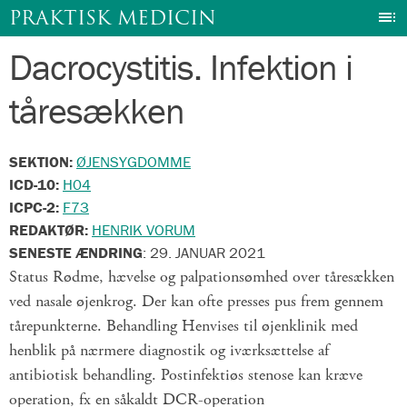
I
PRAKTISK MEDICIN
Dacrocystitis. Infektion i
Gå
til
tåresækken
indhold
SEKTION:
ØJENSYGDOMME
ICD-10:
H04
ICPC-2:
F73
REDAKTØR:
HENRIK VORUM
SENESTE ÆNDRING
:
29. JANUAR 2021
Status Rødme, hævelse og palpationsømhed over tåresækken
ved nasale øjenkrog. Der kan ofte presses pus frem gennem
tårepunkterne. Behandling Henvises til øjenklinik med
henblik på nærmere diagnostik og iværksættelse af
antibiotisk behandling. Postinfektiøs stenose kan kræve
operation, fx en såkaldt DCR-operation