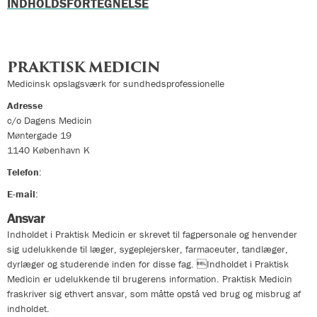
INDHOLDSFORTEGNELSE
PRAKTISK MEDICIN
Medicinsk opslagsværk for sundhedsprofessionelle
Adresse
c/o Dagens Medicin
Møntergade 19
1140
København K
Telefon
:
33324400
E-mail
:
info@praktiskmedicin.dk
Ansvar
Indholdet i Praktisk Medicin er skrevet til fagpersonale og henvender
sig udelukkende til læger, sygeplejersker, farmaceuter, tandlæger,
dyrlæger og studerende inden for disse fag. Indholdet i Praktisk
Medicin er udelukkende til brugerens information. Praktisk Medicin
fraskriver sig ethvert ansvar, som måtte opstå ved brug og misbrug af
indholdet.