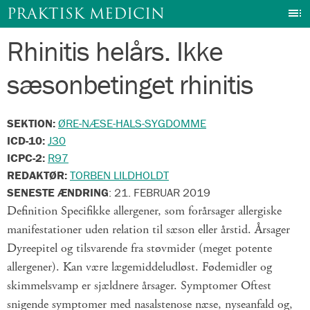
I
PRAKTISK MEDICIN
Rhinitis helårs. Ikke
Gå
til
sæsonbetinget rhinitis
indhold
SEKTION:
ØRE-NÆSE-HALS-SYGDOMME
ICD-10:
J30
ICPC-2:
R97
REDAKTØR:
TORBEN LILDHOLDT
SENESTE ÆNDRING
:
21. FEBRUAR 2019
Definition Specifikke allergener, som forårsager allergiske
manifestationer uden relation til sæson eller årstid. Årsager
Dyreepitel og tilsvarende fra støvmider (meget potente
allergener). Kan være lægemiddeludløst. Fødemidler og
skimmelsvamp er sjældnere årsager. Symptomer Oftest
snigende symptomer med nasalstenose næse, nyseanfald og,