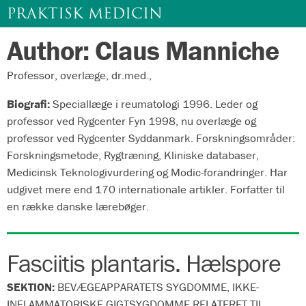
PRAKTISK MEDICIN
Author: Claus Manniche
Gå
til
Professor, overlæge, dr.med.,
indhold
Biografi:
Speciallæge i reumatologi 1996. Leder og
professor ved Rygcenter Fyn 1998, nu overlæge og
professor ved Rygcenter Syddanmark. Forskningsområder:
Forskningsmetode, Rygtræning, Kliniske databaser,
Medicinsk Teknologivurdering og Modic-forandringer. Har
udgivet mere end 170 internationale artikler. Forfatter til
en række danske lærebøger.
Fasciitis plantaris. Hælspore
SEKTION:
BEVÆGEAPPARATETS SYGDOMME, IKKE-
INFLAMMATORISKE GIGTSYGDOMME RELATERET TIL