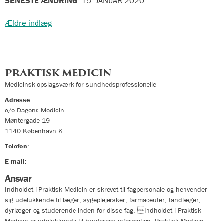
SENESTE ÆNDRING
:
15. JANUAR 2020
Navigation
Ældre indlæg
til
indlæg
PRAKTISK MEDICIN
Medicinsk opslagsværk for sundhedsprofessionelle
Adresse
c/o Dagens Medicin
Møntergade 19
1140
København K
Telefon
:
33324400
E-mail
:
info@praktiskmedicin.dk
Ansvar
Indholdet i Praktisk Medicin er skrevet til fagpersonale og henvender
sig udelukkende til læger, sygeplejersker, farmaceuter, tandlæger,
dyrlæger og studerende inden for disse fag. Indholdet i Praktisk
Medicin er udelukkende til brugerens information. Praktisk Medicin