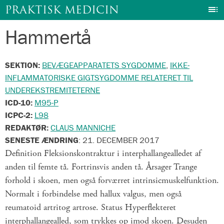
I
PRAKTISK MEDICIN
Hammertå
Gå
til
indhold
SEKTION:
BEVÆGEAPPARATETS SYGDOMME
,
IKKE-
INFLAMMATORISKE GIGTSYGDOMME RELATERET TIL
UNDEREKSTREMITETERNE
ICD-10:
M95-P
ICPC-2:
L98
REDAKTØR:
CLAUS MANNICHE
SENESTE ÆNDRING
:
21. DECEMBER 2017
Definition Fleksionskontraktur i interphallangealledet af
anden til femte tå. Fortrinsvis anden tå. Årsager Trange
forhold i skoen, men også forværret intrinsicmuskelfunktion.
Normalt i forbindelse med hallux valgus, men også
reumatoid artritog artrose. Status Hyperflekteret
interphallangealled, som trykkes op imod skoen. Desuden