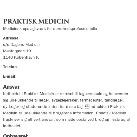
PRAKTISK MEDICIN
Medicinsk opslagsværk for sundhedsprofessionelle
Adresse
c/o Dagens Medicin
Møntergade 19
1140
København K
Telefon
:
33324400
E-mail
:
info@praktiskmedicin.dk
Ansvar
Indholdet i Praktisk Medicin er skrevet til fagpersonale og henvender
sig udelukkende til læger, sygeplejersker, farmaceuter, tandlæger,
dyrlæger og studerende inden for disse fag. Indholdet i Praktisk
Medicin er udelukkende til brugerens information. Praktisk Medicin
fraskriver sig ethvert ansvar, som måtte opstå ved brug og misbrug af
indholdet.
Ophavsret