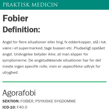
PRAKTISK MEDICIN
Fobier
Gå
til
Definition:
indhold
Angst for flere situationer eller ting; fx edderkopper, stå i kø,
være i et supermarked, tage bussen etc. Pludseligt opstået
angst. Undvigelse betyder ikke, at man slipper for
symptomerne. De angstudløsende situationer har for det
meste ingen specifik rolle, men er uspecifikke udtryk for
utryghed.
Agorafobi
SEKTION:
FOBIER, PSYKISKE SYGDOMME
ICD-10:
F40.0