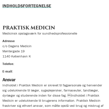
INDHOLDSFORTEGNELSE
PRAKTISK MEDICIN
Medicinsk opslagsværk for sundhedsprofessionelle
Adresse
c/o Dagens Medicin
Møntergade 19
1140
København K
Telefon
:
33324400
E-mail
:
info@praktiskmedicin.dk
Ansvar
Indholdet i Praktisk Medicin er skrevet til fagpersonale og henvender
sig udelukkende til læger, sygeplejersker, farmaceuter, tandlæger,
dyrlæger og studerende inden for disse fag. Indholdet i Praktisk
Medicin er udelukkende til brugerens information. Praktisk Medicin
fraskriver sig ethvert ansvar, som måtte opstå ved brug og misbrug af