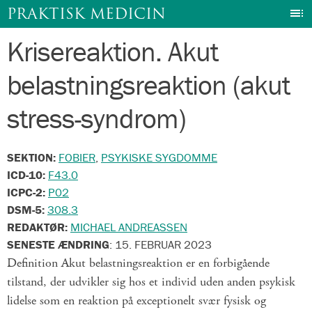
I
PRAKTISK MEDICIN
Krisereaktion. Akut
Gå
til
belastningsreaktion (akut
indhold
stress-syndrom)
SEKTION:
FOBIER
,
PSYKISKE SYGDOMME
ICD-10:
F43.0
ICPC-2:
P02
DSM-5:
308.3
REDAKTØR:
MICHAEL ANDREASSEN
SENESTE ÆNDRING
:
15. FEBRUAR 2023
Definition Akut belastningsreaktion er en forbigående
tilstand, der udvikler sig hos et individ uden anden psykisk
lidelse som en reaktion på exceptionelt svær fysisk og