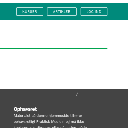
KURSER
ARTIKLER
LOG IND
FORSIDE
MIN KONTO
Ophavsret
Materialet på denne hjemmeside tilhører
ophavsretligt Praktisk Medicin og må ikke
kopieres, distribueres eller på anden måde