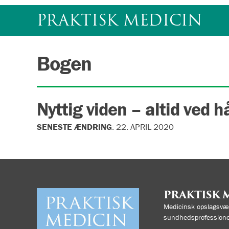
Gå
PRAKTISK MEDICIN
til
indhold
Bogen
Nyttig viden – altid ved 
SENESTE ÆNDRING
:
22. APRIL 2020
PRAKTISK 
Medicinsk opslagsvær
sundhedsprofessione