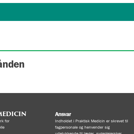
hånden
MEDICIN
Ansvar
k for
Indholdet i Praktisk Medicin er skrevet til
lle
fagpersonale og henvender sig
udelukkende til læger, sygeplejersker,