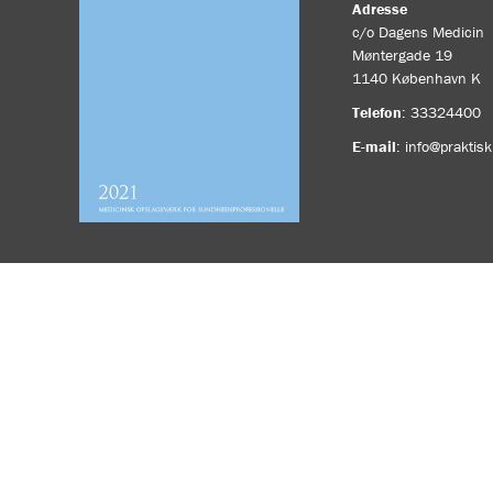
Adresse
c/o Dagens Medicin
Møntergade 19
1140
København K
Telefon
:
33324400
E-mail
:
info@praktis