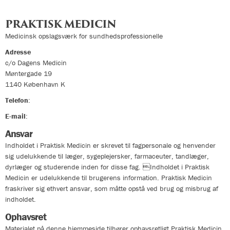
PRAKTISK MEDICIN
Medicinsk opslagsværk for sundhedsprofessionelle
Adresse
c/o Dagens Medicin
Møntergade 19
1140
København K
Telefon
:
33324400
E-mail
:
info@praktiskmedicin.dk
Ansvar
Indholdet i Praktisk Medicin er skrevet til fagpersonale og henvender
sig udelukkende til læger, sygeplejersker, farmaceuter, tandlæger,
dyrlæger og studerende inden for disse fag. Indholdet i Praktisk
Medicin er udelukkende til brugerens information. Praktisk Medicin
fraskriver sig ethvert ansvar, som måtte opstå ved brug og misbrug af
indholdet.
Ophavsret
Materialet på denne hjemmeside tilhører ophavsretligt Praktisk Medicin