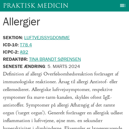
I
PRAKTISK MEDICIN
Allergier
Gå
til
indhold
SEKTION:
LUFTVEJSSYGDOMME
ICD-10:
T78.4
ICPC-2:
A92
REDAKTØR:
TINA BRANDT SØRENSEN
SENESTE ÆNDRING
:
5. MARTS 2024
Definition af allergi Overfølsomhedsreaktion forårsaget af
immunologiske reaktioner. Årsag til allergi Antistof- eller
cellemedieret. Allergiske luftvejssymptomer, respektive
symptomer fra mave-tarm-kanalen, skyldes oftest IgE-
antistoffer. Symptomer på allergi Afhængig af det ramte
organ (’target organ’). Generelt forårsager en allergisk udløst
inflammation i luftvejene, øjne mm. en sekundær
hyperaktivitet i slimhinderne. Eksempler er længerevarende