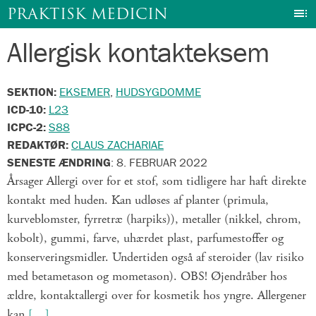
I
PRAKTISK MEDICIN
Allergisk kontakteksem
Gå
til
indhold
SEKTION:
EKSEMER
,
HUDSYGDOMME
ICD-10:
L23
ICPC-2:
S88
REDAKTØR:
CLAUS ZACHARIAE
SENESTE ÆNDRING
:
8. FEBRUAR 2022
Årsager Allergi over for et stof, som tidligere har haft direkte
kontakt med huden. Kan udløses af planter (primula,
kurveblomster, fyrretræ (harpiks)), metaller (nikkel, chrom,
kobolt), gummi, farve, uhærdet plast, parfumestoffer og
konserveringsmidler. Undertiden også af steroider (lav risiko
med betametason og mometason). OBS! Øjendråber hos
ældre, kontaktallergi over for kosmetik hos yngre. Allergener
kan
[…]