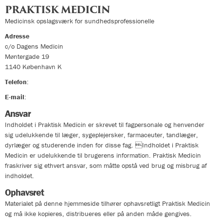
PRAKTISK MEDICIN
Medicinsk opslagsværk for sundhedsprofessionelle
Adresse
c/o Dagens Medicin
Møntergade 19
1140
København K
Telefon
:
33324400
E-mail
:
info@praktiskmedicin.dk
Ansvar
Indholdet i Praktisk Medicin er skrevet til fagpersonale og henvender
sig udelukkende til læger, sygeplejersker, farmaceuter, tandlæger,
dyrlæger og studerende inden for disse fag. Indholdet i Praktisk
Medicin er udelukkende til brugerens information. Praktisk Medicin
fraskriver sig ethvert ansvar, som måtte opstå ved brug og misbrug af
indholdet.
Ophavsret
Materialet på denne hjemmeside tilhører ophavsretligt Praktisk Medicin
og må ikke kopieres, distribueres eller på anden måde gengives.