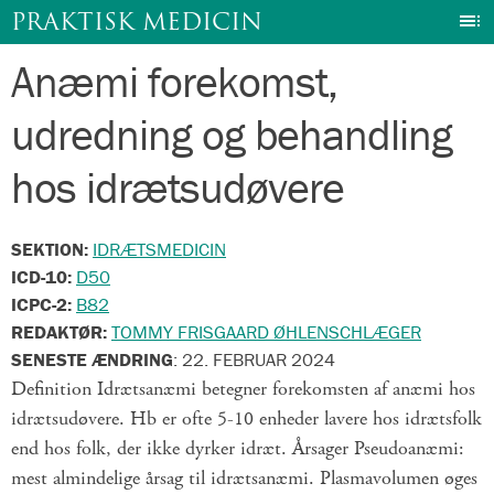
I
PRAKTISK MEDICIN
Anæmi forekomst,
Gå
til
udredning og behandling
indhold
hos idrætsudøvere
SEKTION:
IDRÆTSMEDICIN
ICD-10:
D50
ICPC-2:
B82
REDAKTØR:
TOMMY FRISGAARD ØHLENSCHLÆGER
SENESTE ÆNDRING
:
22. FEBRUAR 2024
Definition Idrætsanæmi betegner forekomsten af anæmi hos
idrætsudøvere. Hb er ofte 5-10 enheder lavere hos idrætsfolk
end hos folk, der ikke dyrker idræt. Årsager Pseudoanæmi:
mest almindelige årsag til idrætsanæmi. Plasmavolumen øges