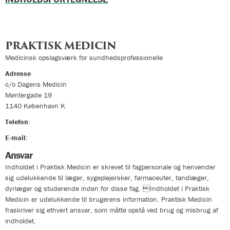
PRAKTISK MEDICIN
Medicinsk opslagsværk for sundhedsprofessionelle
Adresse
c/o Dagens Medicin
Møntergade 19
1140
København K
Telefon
:
33324400
E-mail
:
info@praktiskmedicin.dk
Ansvar
Indholdet i Praktisk Medicin er skrevet til fagpersonale og henvender
sig udelukkende til læger, sygeplejersker, farmaceuter, tandlæger,
dyrlæger og studerende inden for disse fag. Indholdet i Praktisk
Medicin er udelukkende til brugerens information. Praktisk Medicin
fraskriver sig ethvert ansvar, som måtte opstå ved brug og misbrug af
indholdet.