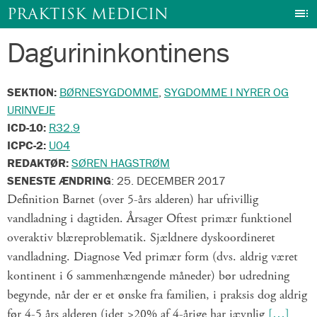
I
PRAKTISK MEDICIN
Dagurininkontinens
Gå
til
indhold
SEKTION:
BØRNESYGDOMME
,
SYGDOMME I NYRER OG
URINVEJE
ICD-10:
R32.9
ICPC-2:
U04
REDAKTØR:
SØREN HAGSTRØM
SENESTE ÆNDRING
:
25. DECEMBER 2017
Definition Barnet (over 5-års alderen) har ufrivillig
vandladning i dagtiden. Årsager Oftest primær funktionel
overaktiv blæreproblematik. Sjældnere dyskoordineret
vandladning. Diagnose Ved primær form (dvs. aldrig været
kontinent i 6 sammenhængende måneder) bør udredning
begynde, når der er et ønske fra familien, i praksis dog aldrig
før 4-5 års alderen (idet >20% af 4-årige har jævnlig
[…]