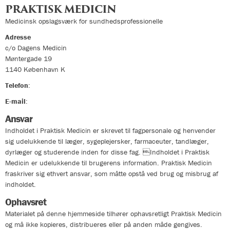
PRAKTISK MEDICIN
Medicinsk opslagsværk for sundhedsprofessionelle
Adresse
c/o Dagens Medicin
Møntergade 19
1140
København K
Telefon
:
33324400
E-mail
:
info@praktiskmedicin.dk
Ansvar
Indholdet i Praktisk Medicin er skrevet til fagpersonale og henvender
sig udelukkende til læger, sygeplejersker, farmaceuter, tandlæger,
dyrlæger og studerende inden for disse fag. Indholdet i Praktisk
Medicin er udelukkende til brugerens information. Praktisk Medicin
fraskriver sig ethvert ansvar, som måtte opstå ved brug og misbrug af
indholdet.
Ophavsret
Materialet på denne hjemmeside tilhører ophavsretligt Praktisk Medicin
og må ikke kopieres, distribueres eller på anden måde gengives.