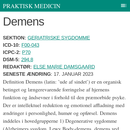
I
PRAKTISK MEDICIN
Gå
Demens
til
indhold
SEKTION:
GERIATRISKE SYGDOMME
ICD-10:
F00-043
ICPC-2:
P70
DSM-5:
294.8
REDAKTØR:
ELSE MARIE DAMSGAARD
SENESTE ÆNDRING
:
17. JANUAR 2023
Definition Demens (latin: ’ude af sindet’) er en organisk
betinget og længerevarende forringelse af hjernens
funktion og åndsevner i forhold til den præmorbide psyke.
Der er intellektuel reduktion og emotionel affladning med
ændringer i personlighed, humør og opførsel. Demens
inddeles i hovedgrupperne 1) Degenerative sygdomme
(Alzheimers sygdom, Lewy Body-demens, demens ved