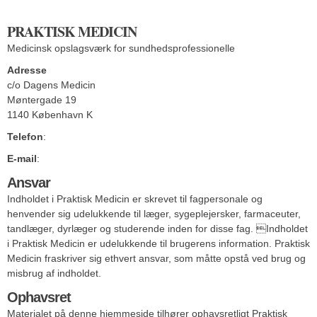
PRAKTISK MEDICIN
Medicinsk opslagsværk for sundhedsprofessionelle
Adresse
c/o Dagens Medicin
Møntergade 19
1140
København K
Telefon
:
33324400
E-mail
:
info@praktiskmedicin.dk
Ansvar
Indholdet i Praktisk Medicin er skrevet til fagpersonale og
henvender sig udelukkende til læger, sygeplejersker, farmaceuter,
tandlæger, dyrlæger og studerende inden for disse fag. Indholdet
i Praktisk Medicin er udelukkende til brugerens information. Praktisk
Medicin fraskriver sig ethvert ansvar, som måtte opstå ved brug og
misbrug af indholdet.
Ophavsret
Materialet på denne hjemmeside tilhører ophavsretligt Praktisk