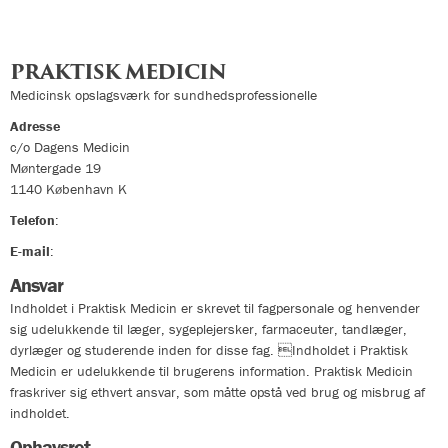
PRAKTISK MEDICIN
Medicinsk opslagsværk for sundhedsprofessionelle
Adresse
c/o Dagens Medicin
Møntergade 19
1140
København K
Telefon
:
33324400
E-mail
:
info@praktiskmedicin.dk
Ansvar
Indholdet i Praktisk Medicin er skrevet til fagpersonale og henvender
sig udelukkende til læger, sygeplejersker, farmaceuter, tandlæger,
dyrlæger og studerende inden for disse fag. Indholdet i Praktisk
Medicin er udelukkende til brugerens information. Praktisk Medicin
fraskriver sig ethvert ansvar, som måtte opstå ved brug og misbrug af
indholdet.
Ophavsret