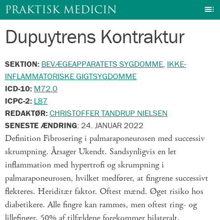
I
PRAKTISK MEDICIN
Dupuytrens Kontraktur
Gå
til
indhold
SEKTION:
BEVÆGEAPPARATETS SYGDOMME
,
IKKE-
INFLAMMATORISKE GIGTSYGDOMME
ICD-10:
M72.0
ICPC-2:
L87
REDAKTØR:
CHRISTOFFER TANDRUP NIELSEN
SENESTE ÆNDRING
:
24. JANUAR 2022
Definition Fibrosering i palmaraponeurosen med successiv
skrumpning. Årsager Ukendt. Sandsynligvis en let
inflammation med hypertrofi og skrumpning i
palmaraponeurosen, hvilket medfører, at fingrene successivt
flekteres. Heriditær faktor. Oftest mænd. Øget risiko hos
diabetikere. Alle fingre kan rammes, men oftest ring- og
lillefinger. 50% af tilfældene forekommer bilateralt.