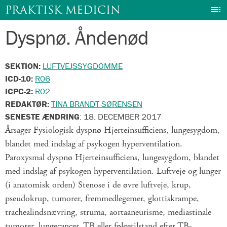
I
PRAKTISK MEDICIN
Dyspnø. Åndenød
Gå
til
indhold
SEKTION:
LUFTVEJSSYGDOMME
ICD-10:
R06
ICPC-2:
R02
REDAKTØR:
TINA BRANDT SØRENSEN
SENESTE ÆNDRING
:
18. DECEMBER 2017
Årsager Fysiologisk dyspnø Hjerteinsufficiens, lungesygdom,
blandet med indslag af psykogen hyperventilation.
Paroxysmal dyspnø Hjerteinsufficiens, lungesygdom, blandet
med indslag af psykogen hyperventilation. Luftveje og lunger
(i anatomisk orden) Stenose i de øvre luftveje, krup,
pseudokrup, tumorer, fremmedlegemer, glottiskrampe,
trachealindsnævring, struma, aortaaneurisme, mediastinale
tumorer, lungecancer, TB eller følgetilstand efter TB-