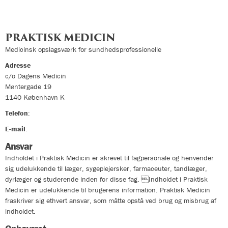
PRAKTISK MEDICIN
Medicinsk opslagsværk for sundhedsprofessionelle
Adresse
c/o Dagens Medicin
Møntergade 19
1140
København K
Telefon
:
33324400
E-mail
:
info@praktiskmedicin.dk
Ansvar
Indholdet i Praktisk Medicin er skrevet til fagpersonale og henvender
sig udelukkende til læger, sygeplejersker, farmaceuter, tandlæger,
dyrlæger og studerende inden for disse fag. Indholdet i Praktisk
Medicin er udelukkende til brugerens information. Praktisk Medicin
fraskriver sig ethvert ansvar, som måtte opstå ved brug og misbrug af
indholdet.