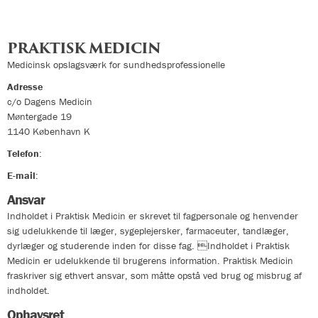
PRAKTISK MEDICIN
Medicinsk opslagsværk for sundhedsprofessionelle
Adresse
c/o Dagens Medicin
Møntergade 19
1140
København K
Telefon
:
33324400
E-mail
:
info@praktiskmedicin.dk
Ansvar
Indholdet i Praktisk Medicin er skrevet til fagpersonale og henvender
sig udelukkende til læger, sygeplejersker, farmaceuter, tandlæger,
dyrlæger og studerende inden for disse fag. Indholdet i Praktisk
Medicin er udelukkende til brugerens information. Praktisk Medicin
fraskriver sig ethvert ansvar, som måtte opstå ved brug og misbrug af
indholdet.
Ophavsret