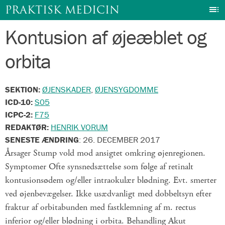
I
PRAKTISK MEDICIN
Kontusion af øjeæblet og
Gå
til
orbita
indhold
SEKTION:
ØJENSKADER
,
ØJENSYGDOMME
ICD-10:
S05
ICPC-2:
F75
REDAKTØR:
HENRIK VORUM
SENESTE ÆNDRING
:
26. DECEMBER 2017
Årsager Stump vold mod ansigtet omkring øjenregionen.
Symptomer Ofte synsnedsættelse som følge af retinalt
kontusionsødem og/eller intraokulær blødning. Evt. smerter
ved øjenbevægelser. Ikke usædvanligt med dobbeltsyn efter
fraktur af orbitabunden med fastklemning af m. rectus
inferior og/eller blødning i orbita. Behandling Akut