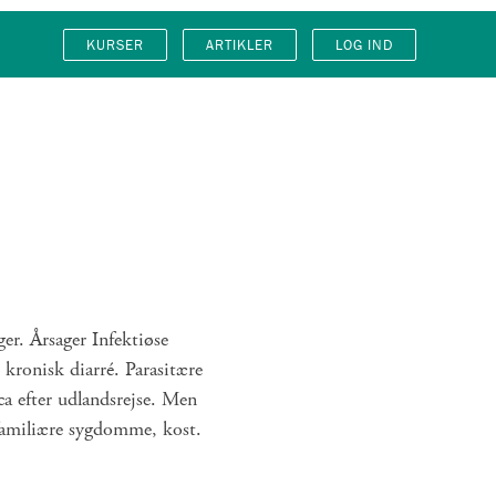
KURSER
ARTIKLER
LOG IND
er. Årsager Infektiøse
 kronisk diarré. Parasitære
ca efter udlandsrejse. Men
 familiære sygdomme, kost.