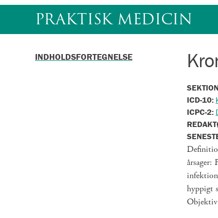
Gå
PRAKTISK MEDICIN
til
indhold
Kron
INDHOLDSFORTEGNELSE
SEKTIO
ICD-10:
ICPC-2:
REDAKT
SENEST
Definitio
årsager: 
infektion
hyppigt s
Objekti