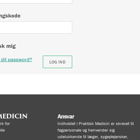
ngskode
k mig
 dit password?
MEDICIN
Ansvar
k for
Indholdet i Praktisk Medicin er skrevet til
lle
fagpersonale og henvender sig
udelukkende til læger, sygeplejersker,