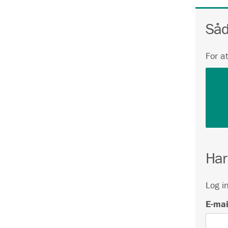
Såd
For a
Har
Log i
E-mai