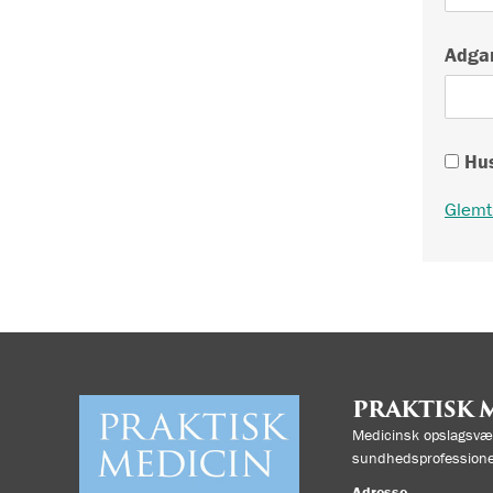
Adga
Hus
Glemt
PRAKTISK 
Medicinsk opslagsvær
sundhedsprofessione
Adresse