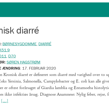
isk diarré
N:
BØRNESYGDOMME
,
DIARRÉ
K51.9
D11
,
D70
ØR:
SØREN HAGSTRØM
E ÆNDRING
:
17. FEBRUAR 2020
n Kronisk diarré er defineret som diarré med varighed over to ug
F.eks Yersinia, Salmonella, Campylobacter og E. coli kan alle give
er er oftest forårsaget af Giardia lamblia og Entamoeba histolyti
es ikke infektiøs årsag. Diagnose Anamnese: Nylig feber, rejse,
v
[…]