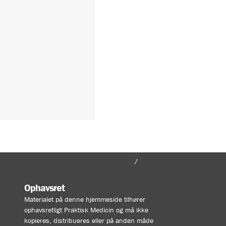
FORSIDE
MIN KONTO
Ophavsret
Materialet på denne hjemmeside tilhører
ophavsretligt Praktisk Medicin og må ikke
kopieres, distribueres eller på anden måde