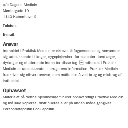
c/o Dagens Medicin
Møntergade 19
1140
København K
Telefon
:
33324400
E-mail
:
info@praktiskmedicin.dk
Ansvar
Indholdet i Praktisk Medicin er skrevet til fagpersonale og henvender
sig udelukkende til læger, sygeplejersker, farmaceuter, tandlæger,
dyrlæger og studerende inden for disse fag. Indholdet i Praktisk
Medicin er udelukkende til brugerens information. Praktisk Medicin
fraskriver sig ethvert ansvar, som måtte opstå ved brug og misbrug af
indholdet.
Ophavsret
Materialet på denne hjemmeside tilhører ophavsretligt Praktisk Medicin
og må ikke kopieres, distribueres eller på anden måde gengives.
Persondatapolitik Cookiepolitik.
Persondatapolitik