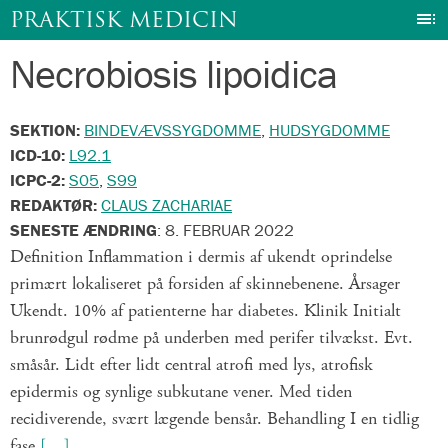
I
PRAKTISK MEDICIN
Necrobiosis lipoidica
Gå
til
indhold
SEKTION:
BINDEVÆVSSYGDOMME
,
HUDSYGDOMME
ICD-10:
L92.1
ICPC-2:
S05
,
S99
REDAKTØR:
CLAUS ZACHARIAE
SENESTE ÆNDRING
:
8. FEBRUAR 2022
Definition Inflammation i dermis af ukendt oprindelse
primært lokaliseret på forsiden af skinnebenene. Årsager
Ukendt. 10% af patienterne har diabetes. Klinik Initialt
brunrødgul rødme på underben med perifer tilvækst. Evt.
småsår. Lidt efter lidt central atrofi med lys, atrofisk
epidermis og synlige subkutane vener. Med tiden
recidiverende, svært lægende bensår. Behandling I en tidlig
fase
[…]