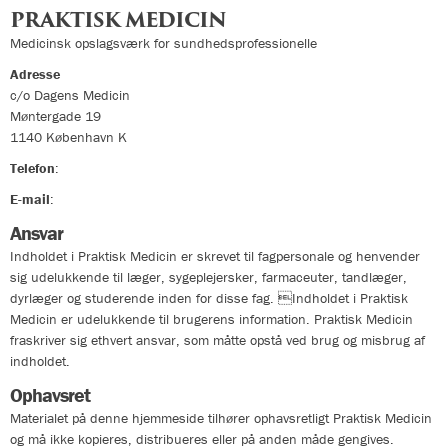
PRAKTISK MEDICIN
Medicinsk opslagsværk for sundhedsprofessionelle
Adresse
c/o Dagens Medicin
Møntergade 19
1140
København K
Telefon
:
33324400
E-mail
:
info@praktiskmedicin.dk
Ansvar
Indholdet i Praktisk Medicin er skrevet til fagpersonale og henvender
sig udelukkende til læger, sygeplejersker, farmaceuter, tandlæger,
dyrlæger og studerende inden for disse fag. Indholdet i Praktisk
Medicin er udelukkende til brugerens information. Praktisk Medicin
fraskriver sig ethvert ansvar, som måtte opstå ved brug og misbrug af
indholdet.
Ophavsret
Materialet på denne hjemmeside tilhører ophavsretligt Praktisk Medicin
og må ikke kopieres, distribueres eller på anden måde gengives.