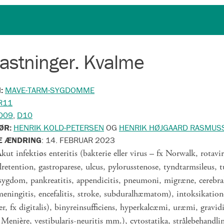
astninger. Kvalme
N:
MAVE-TARM-SYGDOMME
R11
D09
,
D10
ØR:
HENRIK KOLD-PETERSEN
OG
HENRIK HØJGAARD RASMUS
E ÆNDRING
:
14. FEBRUAR 2023
kut infektiøs enteritis (bakterie eller virus – fx Norwalk, rot
lretention, gastroparese, ulcus, pylorusstenose, tyndtarmsileus, 
ssygdom, pankreatitis, appendicitis, pneumoni, migræne, cerebr
meningitis, encefalitis, stroke, subduralhæmatom), intoksikatione
r, fx digitalis), binyreinsufficiens, hyperkalcæmi, uræmi, gravid
enière, vestibularis-neuritis mm.), cytostatika, strålebehandli