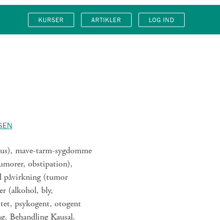
KURSER
ARTIKLER
LOG IND
SEN
avirus), mave-tarm-sygdomme
tumorer, obstipation),
al påvirkning (tumor
r (alkohol, bly,
itet, psykogent, otogent
ng. Behandling Kausal.