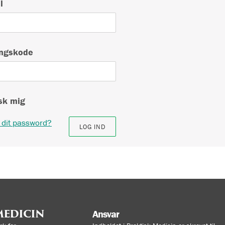
l
ngskode
k mig
 dit password?
MEDICIN
Ansvar