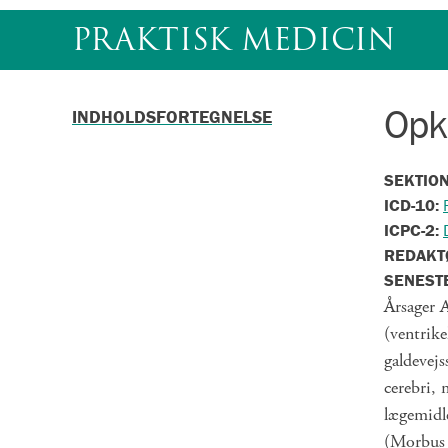
Gå
PRAKTISK MEDICIN
til
indhold
Opk
INDHOLDSFORTEGNELSE
SEKTIO
ICD-10:
ICPC-2:
REDAKT
SENEST
Årsager A
(ventrike
galdevej
cerebri, 
lægemidle
(Morbus M