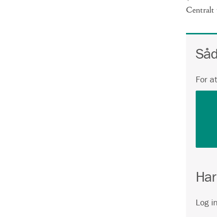
Centralt
Såd
For a
Har
Log i