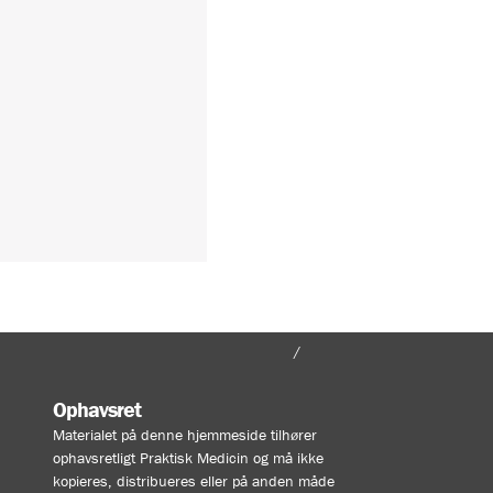
FORSIDE
MIN KONTO
Ophavsret
Materialet på denne hjemmeside tilhører
ophavsretligt Praktisk Medicin og må ikke
kopieres, distribueres eller på anden måde