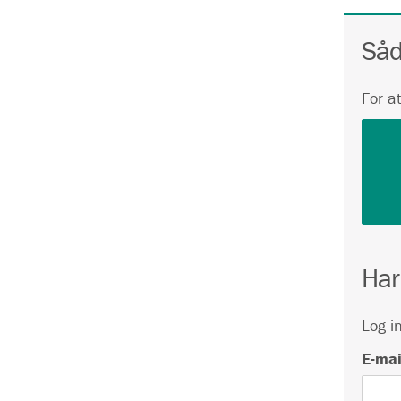
Såd
For a
Har
Log i
E-mai