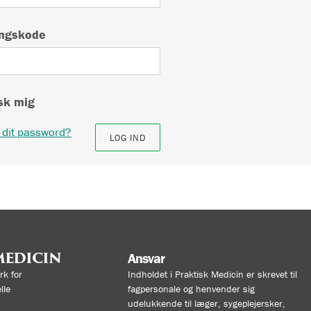
ngskode
k mig
 dit password?
MEDICIN
Ansvar
k for
Indholdet i Praktisk Medicin er skrevet til
lle
fagpersonale og henvender sig
udelukkende til læger, sygeplejersker,