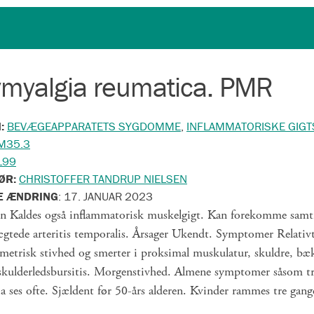
ymyalgia reumatica. PMR
N:
BEVÆGEAPPARATETS SYGDOMME
,
INFLAMMATORISKE GIG
M35.3
L99
ØR:
CHRISTOFFER TANDRUP NIELSEN
E ÆNDRING
:
17. JANUAR 2023
on Kaldes også inflammatorisk muskelgigt. Kan forekomme samt
ægtede arteritis temporalis. Årsager Ukendt. Symptomer Relativ
etrisk stivhed og smerter i proksimal muskulatur, skuldre, bæk
l skulderledsbursitis. Morgenstivhed. Almene symptomer såsom t
ia ses ofte. Sjældent før 50-års alderen. Kvinder rammes tre gan