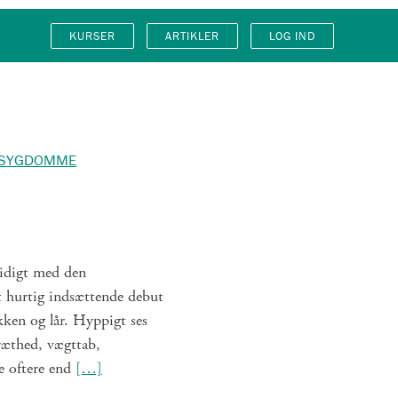
KURSER
ARTIKLER
LOG IND
TSYGDOMME
idigt med den
t hurtig indsættende debut
ken og lår. Hyppigt ses
ræthed, vægttab,
ge oftere end
[…]