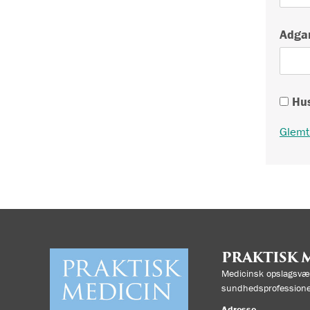
Adga
Hus
Glemt
PRAKTISK 
Medicinsk opslagsvær
sundhedsprofessione
Adresse