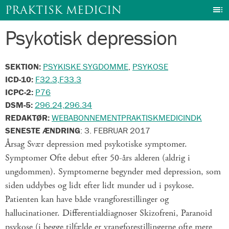
I
PRAKTISK MEDICIN
Psykotisk depression
Gå
til
indhold
SEKTION:
PSYKISKE SYGDOMME
,
PSYKOSE
ICD-10:
F32.3,F33.3
ICPC-2:
P76
DSM-5:
296.24,296.34
REDAKTØR:
WEBABONNEMENTPRAKTISKMEDICINDK
SENESTE ÆNDRING
:
3. FEBRUAR 2017
Årsag Svær depression med psykotiske symptomer.
Symptomer Ofte debut efter 50-års alderen (aldrig i
ungdommen). Symptomerne begynder med depression, som
siden uddybes og lidt efter lidt munder ud i psykose.
Patienten kan have både vrangforestillinger og
hallucinationer. Differentialdiagnoser Skizofreni, Paranoid
psykose (i begge tilfælde er vrangforestillingerne ofte mere