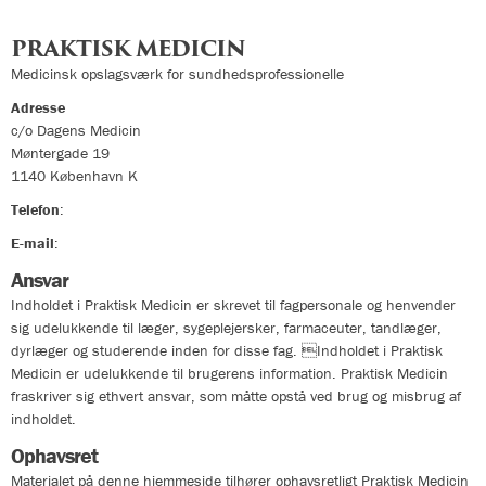
PRAKTISK MEDICIN
Medicinsk opslagsværk for sundhedsprofessionelle
Adresse
c/o Dagens Medicin
Møntergade 19
1140
København K
Telefon
:
33324400
E-mail
:
info@praktiskmedicin.dk
Ansvar
Indholdet i Praktisk Medicin er skrevet til fagpersonale og henvender
sig udelukkende til læger, sygeplejersker, farmaceuter, tandlæger,
dyrlæger og studerende inden for disse fag. Indholdet i Praktisk
Medicin er udelukkende til brugerens information. Praktisk Medicin
fraskriver sig ethvert ansvar, som måtte opstå ved brug og misbrug af
indholdet.
Ophavsret
Materialet på denne hjemmeside tilhører ophavsretligt Praktisk Medicin