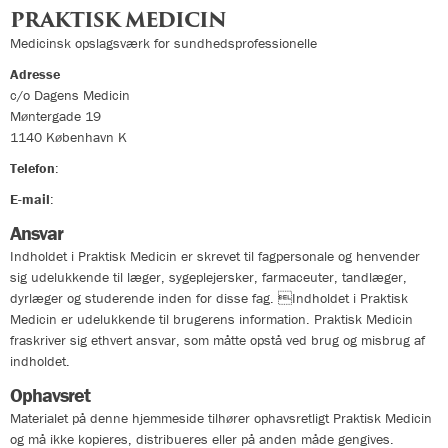
PRAKTISK MEDICIN
Medicinsk opslagsværk for sundhedsprofessionelle
Adresse
c/o Dagens Medicin
Møntergade 19
1140
København K
Telefon
:
33324400
E-mail
:
info@praktiskmedicin.dk
Ansvar
Indholdet i Praktisk Medicin er skrevet til fagpersonale og henvender
sig udelukkende til læger, sygeplejersker, farmaceuter, tandlæger,
dyrlæger og studerende inden for disse fag. Indholdet i Praktisk
Medicin er udelukkende til brugerens information. Praktisk Medicin
fraskriver sig ethvert ansvar, som måtte opstå ved brug og misbrug af
indholdet.
Ophavsret
Materialet på denne hjemmeside tilhører ophavsretligt Praktisk Medicin
og må ikke kopieres, distribueres eller på anden måde gengives.