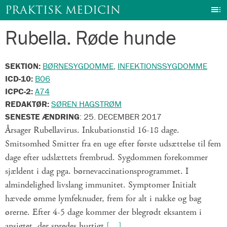
I
PRAKTISK MEDICIN
Rubella. Røde hunde
Gå
til
indhold
SEKTION:
BØRNESYGDOMME
,
INFEKTIONSSYGDOMME
ICD-10:
B06
ICPC-2:
A74
REDAKTØR:
SØREN HAGSTRØM
SENESTE ÆNDRING
:
25. DECEMBER 2017
Årsager Rubellavirus. Inkubationstid 16-18 dage.
Smitsomhed Smitter fra en uge efter første udsættelse til fem
dage efter udslættets frembrud. Sygdommen forekommer
sjældent i dag pga. børnevaccinationsprogrammet. I
almindelighed livslang immunitet. Symptomer Initialt
hævede ømme lymfeknuder, frem for alt i nakke og bag
ørerne. Efter 4-5 dage kommer der blegrødt eksantem i
ansigtet, der spredes hurtigt
[…]