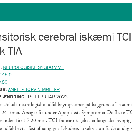
sitorisk cerebral iskæmi TCI
k TIA
N:
NEUROLOGISKE SYGDOMME
G45.9
K89
ØR:
ANETTE TORVIN MØLLER
E ÆNDRING
:
15. FEBRUAR 2023
on Fokale neurologiske udfaldssymptomer på baggrund af iskæm
r 24 timer. Årsager Se under Apopleksi. Symptomer De fleste T
r inden for 15-20 min. TCI fra carotisgebet er langt det hyppigs
e udfald evt. afasi afhængigt af skadens lokalisation fuldstændig