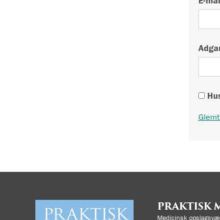
E-mai
Adga
Hus
Glemt
PRAKTISK 
Medicinsk opslagsvær