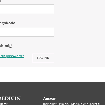
l
ngskode
k mig
 dit password?
MEDICIN
Ansvar
k for
Indholdet i Praktisk Medicin er skrevet til