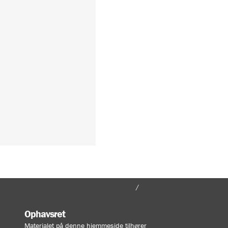
FORSIDE
MIN KONTO
Ophavsret
Materialet på denne hjemmeside tilhører