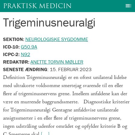
I
PRAKTISK MEDICIN
Trigeminusneuralgi
Gå
til
indhold
SEKTION:
NEUROLOGISKE SYGDOMME
ICD-10:
G50.9A
ICPC-2:
N92
REDAKTØR:
ANETTE TORVIN MØLLER
SENESTE ÆNDRING
:
15. FEBRUAR 2023
Definition Trigeminusneuralgi er en oftest unilateral lidelse
med ultrakorte voldsomme smertejag svarende til en eller
flere af trigeminusnervens grene. Imellem anfaldene kan der
være en murrende baggrundssmerte. Diagnostiske kriterier
for Trigeminusneuralgi Gentagne anfaldsvise unilaterale
ansigtssmerter i en eller flere af trigeminusnervens grene,
ingen udstråling udenfor området og opfylder kriterie B og
C Smerterne skal
[…]