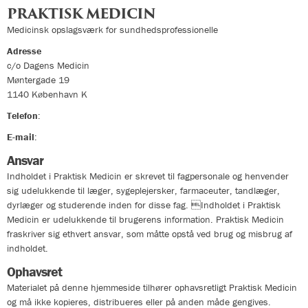
PRAKTISK MEDICIN
Medicinsk opslagsværk for sundhedsprofessionelle
Adresse
c/o Dagens Medicin
Møntergade 19
1140
København K
Telefon
:
33324400
E-mail
:
info@praktiskmedicin.dk
Ansvar
Indholdet i Praktisk Medicin er skrevet til fagpersonale og henvender
sig udelukkende til læger, sygeplejersker, farmaceuter, tandlæger,
dyrlæger og studerende inden for disse fag. Indholdet i Praktisk
Medicin er udelukkende til brugerens information. Praktisk Medicin
fraskriver sig ethvert ansvar, som måtte opstå ved brug og misbrug af
indholdet.
Ophavsret
Materialet på denne hjemmeside tilhører ophavsretligt Praktisk Medicin
og må ikke kopieres, distribueres eller på anden måde gengives.