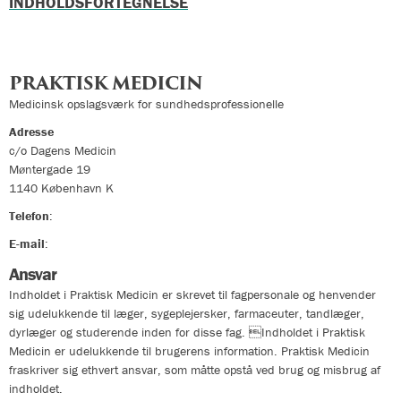
INDHOLDSFORTEGNELSE
PRAKTISK MEDICIN
Medicinsk opslagsværk for sundhedsprofessionelle
Adresse
c/o Dagens Medicin
Møntergade 19
1140
København K
Telefon
:
33324400
E-mail
:
info@praktiskmedicin.dk
Ansvar
Indholdet i Praktisk Medicin er skrevet til fagpersonale og henvender
sig udelukkende til læger, sygeplejersker, farmaceuter, tandlæger,
dyrlæger og studerende inden for disse fag. Indholdet i Praktisk
Medicin er udelukkende til brugerens information. Praktisk Medicin
fraskriver sig ethvert ansvar, som måtte opstå ved brug og misbrug af
indholdet.