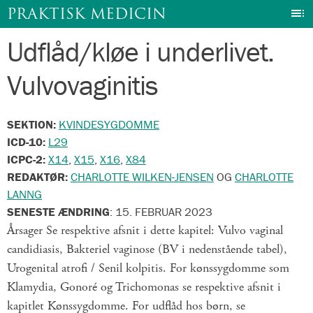
I
PRAKTISK MEDICIN
Udflåd/kløe i underlivet.
Gå
til
Vulvovaginitis
indhold
SEKTION:
KVINDESYGDOMME
ICD-10:
L29
ICPC-2:
X14
,
X15
,
X16
,
X84
REDAKTØR:
CHARLOTTE WILKEN-JENSEN
OG
CHARLOTTE
LANNG
SENESTE ÆNDRING
:
15. FEBRUAR 2023
Årsager Se respektive afsnit i dette kapitel: Vulvo vaginal
candidiasis, Bakteriel vaginose (BV i nedenstående tabel),
Urogenital atrofi / Senil kolpitis. For kønssygdomme som
Klamydia, Gonoré og Trichomonas se respektive afsnit i
kapitlet Kønssygdomme. For udflåd hos børn, se