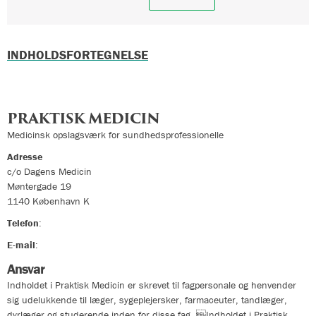
INDHOLDSFORTEGNELSE
PRAKTISK MEDICIN
Medicinsk opslagsværk for sundhedsprofessionelle
Adresse
c/o Dagens Medicin
Møntergade 19
1140
København K
Telefon
:
33324400
E-mail
:
info@praktiskmedicin.dk
Ansvar
Indholdet i Praktisk Medicin er skrevet til fagpersonale og henvender
sig udelukkende til læger, sygeplejersker, farmaceuter, tandlæger,
dyrlæger og studerende inden for disse fag. Indholdet i Praktisk