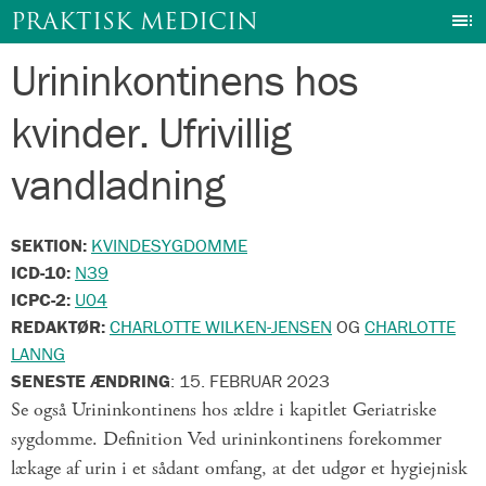
I
PRAKTISK MEDICIN
Urininkontinens hos
Gå
til
kvinder. Ufrivillig
indhold
vandladning
SEKTION:
KVINDESYGDOMME
ICD-10:
N39
ICPC-2:
U04
REDAKTØR:
CHARLOTTE WILKEN-JENSEN
OG
CHARLOTTE
LANNG
SENESTE ÆNDRING
:
15. FEBRUAR 2023
Se også Urininkontinens hos ældre i kapitlet Geriatriske
sygdomme. Definition Ved urininkontinens forekommer
lækage af urin i et sådant omfang, at det udgør et hygiejnisk