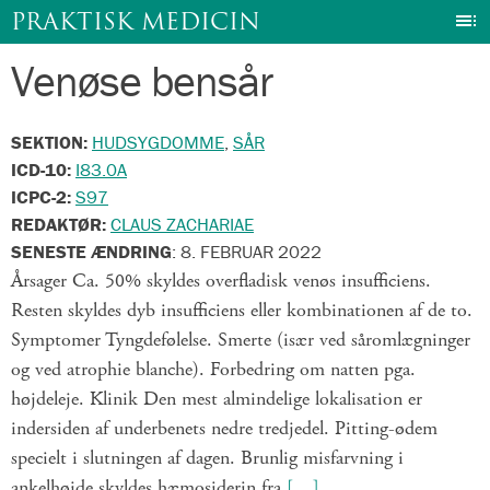
I
PRAKTISK MEDICIN
Venøse bensår
Gå
til
indhold
SEKTION:
HUDSYGDOMME
,
SÅR
ICD-10:
I83.0A
ICPC-2:
S97
REDAKTØR:
CLAUS ZACHARIAE
SENESTE ÆNDRING
:
8. FEBRUAR 2022
Årsager Ca. 50% skyldes overfladisk venøs insufficiens.
Resten skyldes dyb insufficiens eller kombinationen af de to.
Symptomer Tyngdefølelse. Smerte (især ved såromlægninger
og ved atrophie blanche). Forbedring om natten pga.
højdeleje. Klinik Den mest almindelige lokalisation er
indersiden af underbenets nedre tredjedel. Pitting-ødem
specielt i slutningen af dagen. Brunlig misfarvning i
ankelhøjde skyldes hæmosiderin fra
[…]