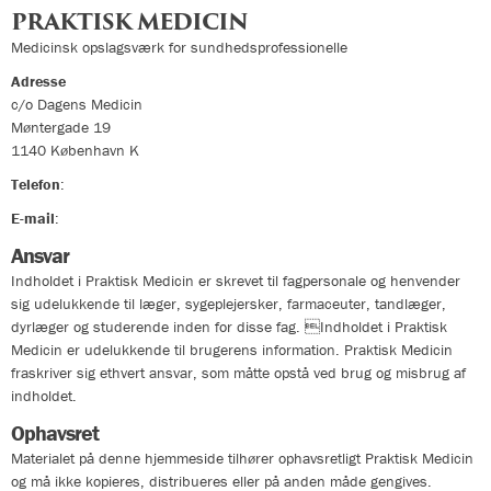
PRAKTISK MEDICIN
Medicinsk opslagsværk for sundhedsprofessionelle
Adresse
c/o Dagens Medicin
Møntergade 19
1140
København K
Telefon
:
33324400
E-mail
:
info@praktiskmedicin.dk
Ansvar
Indholdet i Praktisk Medicin er skrevet til fagpersonale og henvender
sig udelukkende til læger, sygeplejersker, farmaceuter, tandlæger,
dyrlæger og studerende inden for disse fag. Indholdet i Praktisk
Medicin er udelukkende til brugerens information. Praktisk Medicin
fraskriver sig ethvert ansvar, som måtte opstå ved brug og misbrug af
indholdet.
Ophavsret
Materialet på denne hjemmeside tilhører ophavsretligt Praktisk Medicin
og må ikke kopieres, distribueres eller på anden måde gengives.