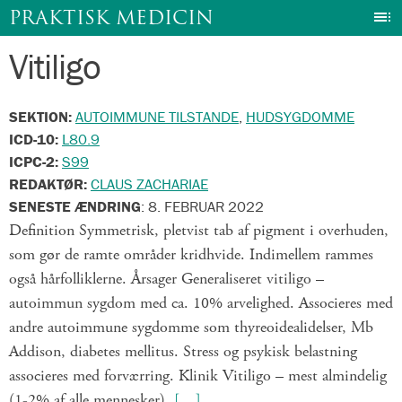
I
PRAKTISK MEDICIN
Vitiligo
Gå
til
indhold
SEKTION:
AUTOIMMUNE TILSTANDE
,
HUDSYGDOMME
ICD-10:
L80.9
ICPC-2:
S99
REDAKTØR:
CLAUS ZACHARIAE
SENESTE ÆNDRING
:
8. FEBRUAR 2022
Definition Symmetrisk, pletvist tab af pigment i overhuden,
som gør de ramte områder kridhvide. Indimellem rammes
også hårfolliklerne. Årsager Generaliseret vitiligo –
autoimmun sygdom med ca. 10% arvelighed. Associeres med
andre autoimmune sygdomme som thyreoidealidelser, Mb
Addison, diabetes mellitus. Stress og psykisk belastning
associeres med forværring. Klinik Vitiligo – mest almindelig
(1-2% af alle mennesker).
[…]