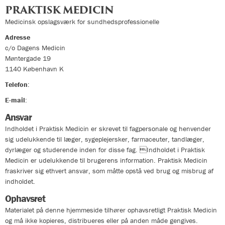
PRAKTISK MEDICIN
Medicinsk opslagsværk for sundhedsprofessionelle
Adresse
c/o Dagens Medicin
Møntergade 19
1140
København K
Telefon
:
33324400
E-mail
:
info@praktiskmedicin.dk
Ansvar
Indholdet i Praktisk Medicin er skrevet til fagpersonale og henvender
sig udelukkende til læger, sygeplejersker, farmaceuter, tandlæger,
dyrlæger og studerende inden for disse fag. Indholdet i Praktisk
Medicin er udelukkende til brugerens information. Praktisk Medicin
fraskriver sig ethvert ansvar, som måtte opstå ved brug og misbrug af
indholdet.
Ophavsret
Materialet på denne hjemmeside tilhører ophavsretligt Praktisk Medicin
og må ikke kopieres, distribueres eller på anden måde gengives.