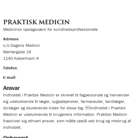
PRAKTISK MEDICIN
Medicinsk opslagsværk for sundhedsprofessionelle
Adresse
c/o Dagens Medicin
Møntergade 19
1140
København K
Telefon
:
33324400
E-mail
:
info@praktiskmedicin.dk
Ansvar
Indholdet i Praktisk Medicin er skrevet til fagpersonale og henvender
sig udelukkende til læger, sygeplejersker, farmaceuter, tandlæger,
dyrlæger og studerende inden for disse fag. Indholdet i Praktisk
Medicin er udelukkende til brugerens information. Praktisk Medicin
fraskriver sig ethvert ansvar, som måtte opstå ved brug og misbrug af
indholdet.
Ophavsret