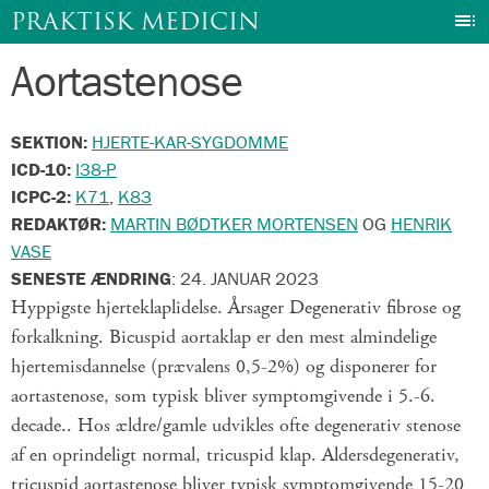
I
PRAKTISK MEDICIN
Aortastenose
Gå
til
indhold
SEKTION:
HJERTE-KAR-SYGDOMME
ICD-10:
I38-P
ICPC-2:
K71
,
K83
REDAKTØR:
MARTIN BØDTKER MORTENSEN
OG
HENRIK
VASE
SENESTE ÆNDRING
:
24. JANUAR 2023
Hyppigste hjerteklaplidelse. Årsager Degenerativ fibrose og
forkalkning. Bicuspid aortaklap er den mest almindelige
hjertemisdannelse (prævalens 0,5-2%) og disponerer for
aortastenose, som typisk bliver symptomgivende i 5.-6.
decade.. Hos ældre/gamle udvikles ofte degenerativ stenose
af en oprindeligt normal, tricuspid klap. Aldersdegenerativ,
tricuspid aortastenose bliver typisk symptomgivende 15-20