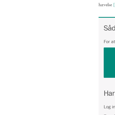
hævelse
Såd
For a
Har
Log i