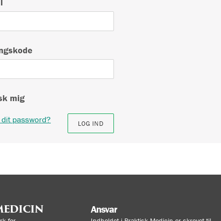
l
ngskode
k mig
 dit password?
MEDICIN
Ansvar
k for
Indholdet i Praktisk Medicin er skrevet til