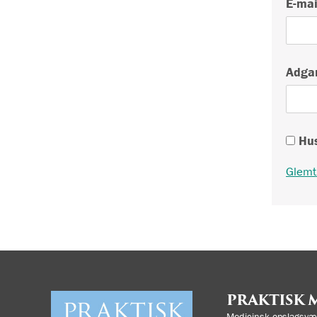
E-mai
Adga
Hus
Glemt
PRAKTISK 
Medicinsk opslagsvær