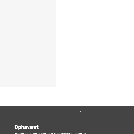
FORSIDE
MIN KONTO
Ophavsret
Materialet på denne hjemmeside tilhører