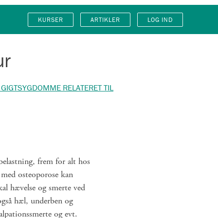
KURSER
ARTIKLER
LOG IND
ur
 GIGTSYGDOMME RELATERET TIL
elastning, frem for alt hos
re med osteoporose kan
kal hævelse og smerte ved
også hæl, underben og
alpationssmerte og evt.