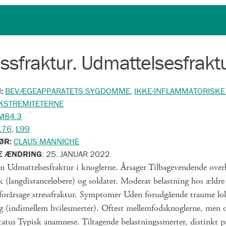
essfraktur. Udmattelsesfrakt
N:
BEVÆGEAPPARATETS SYGDOMME
,
IKKE-INFLAMMATORISKE
KSTREMITETERNE
M84.3
L76
,
L99
ØR:
CLAUS MANNICHE
E ÆNDRING
:
25. JANUAR 2022
n Udmattelsesfraktur i knoglerne. Årsager Tilbagevendende overb
lk (langdistanceløbere) og soldater. Moderat belastning hos æld
s forårsage stressfraktur. Symptomer Uden forudgående traume lo
ng (indimellem hvile­smerter). Oftest mellemfodsknoglerne, men 
tatus Typisk anamnese. Tiltagende belastningssmerter, distinkt p