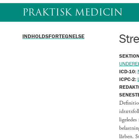
Gå
PRAKTISK MEDICIN
til
indhold
Str
INDHOLDSFORTEGNELSE
SEKTIO
UNDERE
ICD-10:
ICPC-2:
REDAKT
SENEST
Definitio
idrætsfo
ligelede
belastni
lårben. S