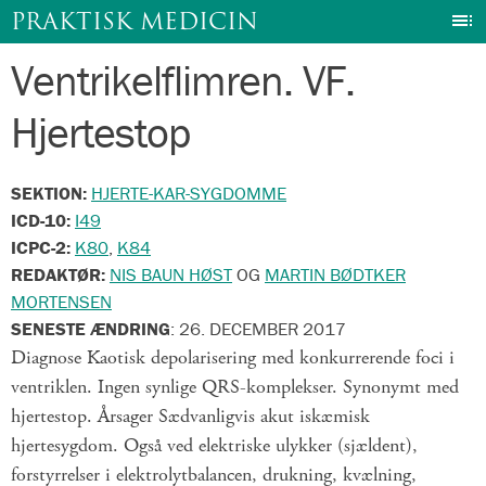
I
PRAKTISK MEDICIN
Ventrikelflimren. VF.
Gå
til
Hjertestop
indhold
SEKTION:
HJERTE-KAR-SYGDOMME
ICD-10:
I49
ICPC-2:
K80
,
K84
REDAKTØR:
NIS BAUN HØST
OG
MARTIN BØDTKER
MORTENSEN
SENESTE ÆNDRING
:
26. DECEMBER 2017
Diagnose Kaotisk depolarisering med konkurrerende foci i
ventriklen. Ingen synlige QRS-komplekser. Synonymt med
hjertestop. Årsager Sædvanligvis akut iskæmisk
hjertesygdom. Også ved elektriske ulykker (sjældent),
forstyrrelser i elektrolytbalancen, drukning, kvælning,