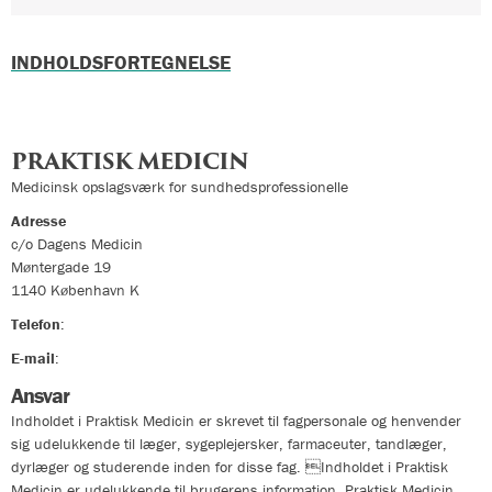
INDHOLDSFORTEGNELSE
PRAKTISK MEDICIN
Medicinsk opslagsværk for sundhedsprofessionelle
Adresse
c/o Dagens Medicin
Møntergade 19
1140
København K
Telefon
:
33324400
E-mail
:
info@praktiskmedicin.dk
Ansvar
Indholdet i Praktisk Medicin er skrevet til fagpersonale og henvender
sig udelukkende til læger, sygeplejersker, farmaceuter, tandlæger,
dyrlæger og studerende inden for disse fag. Indholdet i Praktisk
Medicin er udelukkende til brugerens information. Praktisk Medicin